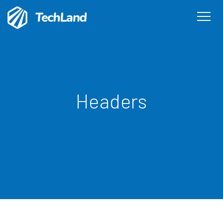
Inicio
Nosotros
Servicios
Productos
Clientes
Desarrollos
Equipo
En
Headers
Get in Touch
Sign In