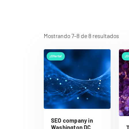
Mostrando 7–8 de 8 resultados
¡Oferta!
¡O
SEO company in
Washington DC
T