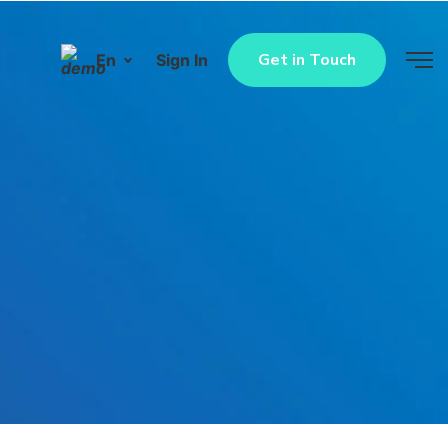
Get in Touch
En
Sign In