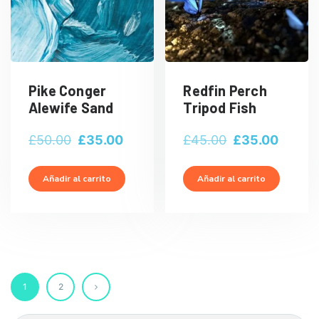
Pike Conger
Redfin Perch
Alewife Sand
Tripod Fish
El
El
El
El
£
50.00
£
35.00
£
45.00
£
35.00
precio
precio
precio
precio
original
actual
original
actual
Añadir al carrito
Añadir al carrito
era:
es:
era:
es:
£50.00.
£35.00.
£45.00.
£35.00
1
2